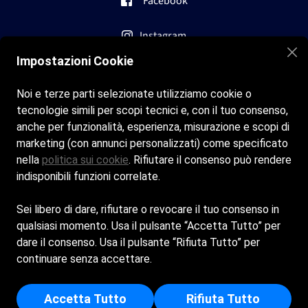
Facebook
Instagram
Impostazioni Cookie
Contatti
Noi e terze parti selezionate utilizziamo cookie o
tecnologie simili per scopi tecnici e, con il tuo consenso,
info@bagni-st-tropez.com
anche per funzionalità, esperienza, misurazione e scopi di
marketing (con annunci personalizzati) come specificato
+0182 699022
nella
politica sui cookie
. Rifiutare il consenso può rendere
+39 3398105480
indisponibili funzioni correlate.
Cookie policy
Sei libero di dare, rifiutare o revocare il tuo consenso in
qualsiasi momento. Usa il pulsante “Accetta Tutto” per
Privacy policy
dare il consenso. Usa il pulsante “Rifiuta Tutto” per
continuare senza accettare.
Bagni St.Tropez di Alfonso D'Aponte - Sede Legale: VIA
MARCELLO 83/8 - 84085 - MERCATO SAN SEVERINO (SA) -
Accetta Tutto
Rifiuta Tutto
Iscritta al registro delle imprese di Salerno - p.i/c.f: