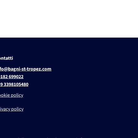
ntatti
nfo@bagni-st-tropez.com
0182 699022
39 3398105480
okie policy
ivacy policy