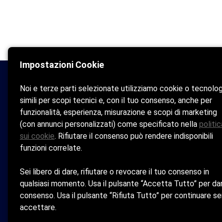
Impostazioni Cookie
Noi e terze parti selezionate utilizziamo cookie o tecnolo
Bagni St. Tropez
simili per scopi tecnici e, con il tuo consenso, anche per
Home
funzionalità, esperienza, misurazione e scopi di marketing
(con annunci personalizzati) come specificato nella
politic
La Spiaggia
sui cookie
. Rifiutare il consenso può rendere indisponibili
Bar & Ristoro
funzioni correlate.
Contatti
Sei libero di dare, rifiutare o revocare il tuo consenso in
qualsiasi momento. Usa il pulsante “Accetta Tutto” per dar
consenso. Usa il pulsante “Rifiuta Tutto” per continuare s
accettare.