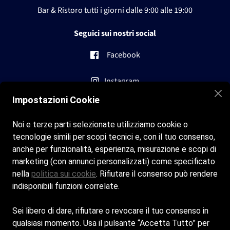
Bar & Ristoro tutti i giorni dalle
9:00 alle 19:00
Seguici sui nostri social
Facebook
Instagram
Impostazioni Cookie
Contatti
Noi e terze parti selezionate utilizziamo cookie o
tecnologie simili per scopi tecnici e, con il tuo consenso,
info@bagni-st-tropez.com
anche per funzionalità, esperienza, misurazione e scopi di
marketing (con annunci personalizzati) come specificato
+0182 699022
nella
politica sui cookie
. Rifiutare il consenso può rendere
+39 3398105480
indisponibili funzioni correlate.
Cookie policy
Sei libero di dare, rifiutare o revocare il tuo consenso in
qualsiasi momento. Usa il pulsante “Accetta Tutto” per
Privacy policy